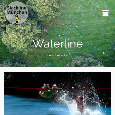
Waterline
Home
/
Waterline