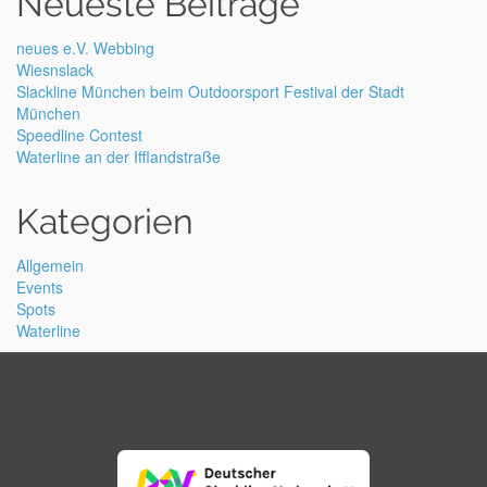
Neueste Beiträge
neues e.V. Webbing
Wiesnslack
Slackline München beim Outdoorsport Festival der Stadt
München
Speedline Contest
Waterline an der Ifflandstraße
Kategorien
Allgemein
Events
Spots
Waterline